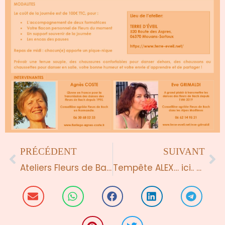
Précédent
Su
PRÉCÉDENT
SUIVANT
Ateliers Fleurs de Bach en Côtes d’Armor
Tempête ALEX… ici.. et dans nos coeurs