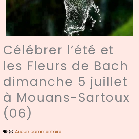
Célébrer l’été et
les Fleurs de Bach
dimanche 5 juillet
à Mouans-Sartoux
(06)
Aucun commentaire