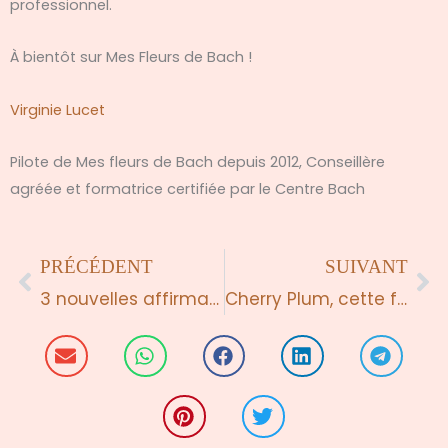
professionnel.
À bientôt sur Mes Fleurs de Bach !
Virginie Lucet
Pilote de Mes fleurs de Bach depuis 2012, Conseillère
agréée et formatrice certifiée par le Centre Bach
Précédent
Su
PRÉCÉDENT
SUIVANT
3 nouvelles affirmations positives des Fleurs de Bach: Gorse – Heather – Holly
Cherry Plum, cette fleur de fin d’hiver qui nous aide à être plus serein, par Julian Barnard