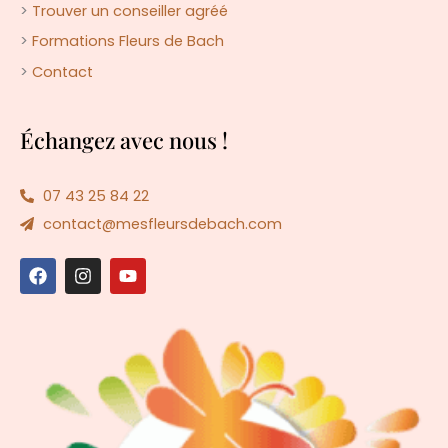
>
Trouver un conseiller agréé
>
Formations Fleurs de Bach
>
Contact
Échangez avec nous !
07 43 25 84 22
contact@mesfleursdebach.com
F
I
Y
a
n
o
c
s
u
e
t
t
b
a
u
o
g
b
o
r
e
k
a
m