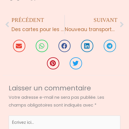
Précédent
Su
PRÉCÉDENT
SUIVANT
Des cartes pour les enfants par Johanne Potums, BFRP
Nouveau transporteur: UPS
Laisser un commentaire
Votre adresse e-mail ne sera pas publiée.
Les
champs obligatoires sont indiqués avec
*
Écrivez
ici…