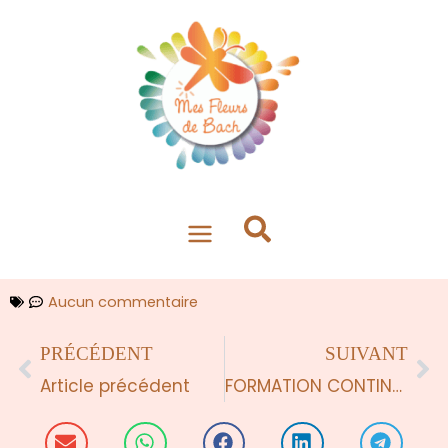
Aller
au
contenu
Aucun commentaire
Précédent
Su
PRÉCÉDENT
SUIVANT
Article précédent
FORMATION CONTINUE AU CENTRE BACH (GB) Juin 2019