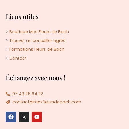
Liens utiles
>
Boutique Mes Fleurs de Bach
>
Trouver un conseiller agréé
>
Formations Fleurs de Bach
>
Contact
Échangez avec nous !
07 43 25 84 22
contact@mesfleursdebach.com
F
I
Y
a
n
o
c
s
u