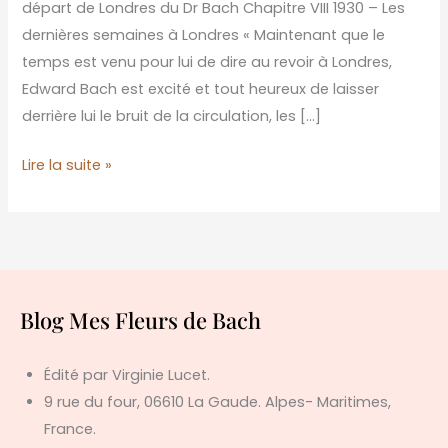
départ de Londres du Dr Bach Chapitre VIII 1930 – Les
Dr
dernières semaines à Londres « Maintenant que le
Bach
temps est venu pour lui de dire au revoir à Londres,
à
Edward Bach est excité et tout heureux de laisser
Londres
derrière lui le bruit de la circulation, les […]
Lire la suite »
Blog Mes Fleurs de Bach
Édité par Virginie Lucet.
9 rue du four, 06610 La Gaude. Alpes- Maritimes,
France.