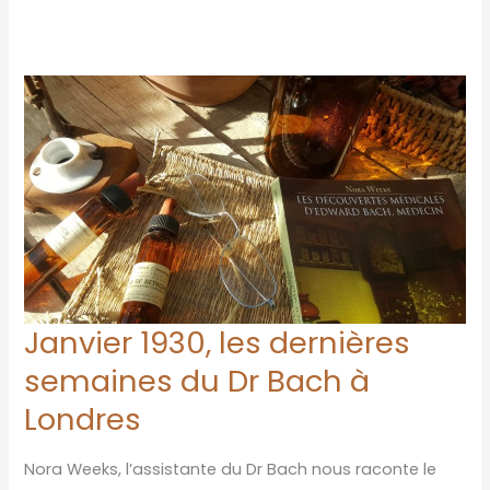
Janvier 1930, les dernières
Janvier
1930,
semaines du Dr Bach à
les
Londres
dernières
semaines
Nora Weeks, l’assistante du Dr Bach nous raconte le
du